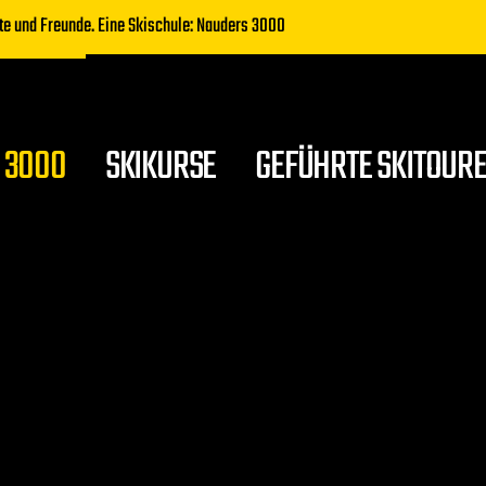
te und Freunde. Eine Skischule: Nauders 3000
KINDER
SKIGUIDING & FRE
PRIVAT SKIKURS
WORKSHOPS & SE
 3000
SKIKURSE
SNOWBOARDKURS
GEFÜHRTE SKITOUR
SCHNEESCHUHWA
LANGLAUFKURS
KINDER
SKIGUIDING & FRE
PRIVAT SKIKURS
WORKSHOPS & SE
SNOWBOARDKURS
SCHNEESCHUHWA