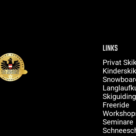
LANGLAUFKURS
LINKS
Privat Ski
Kinderski
Snowboar
Langlaufk
Skiguiding
Freeride
Workshop
Seminare
Schneesc