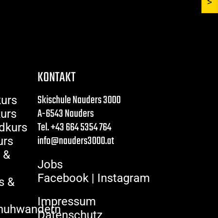
LAWINENWARNDIENST
FAQ ALLGEMEIN
KONTAKT
Skischule Nauders 3000
kurs
A-6543 Nauders
kurs
Tel. +43 664 5354 764
dkurs
info@nauders3000.at
urs
 &
Jobs
Facebook
|
Instagram
s &
Impressum
huhwandern
Datenschutz